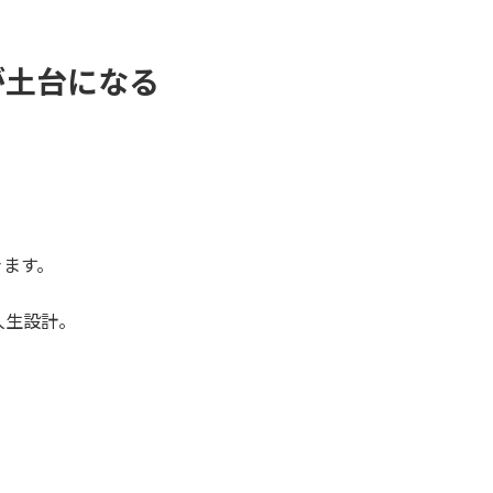
が土台になる
きます。
人生設計。