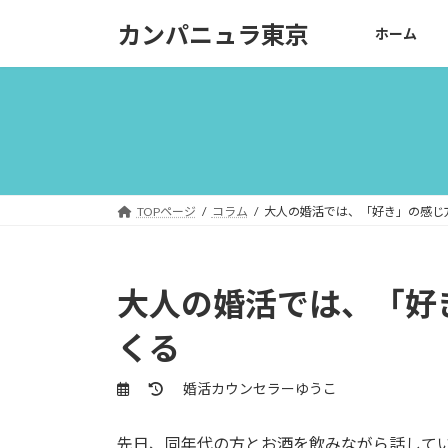
コ
ナ
カンパニュラ東京
ホーム
ン
ビ
テ
ゲ
ン
ー
ツ
シ
へ
ョ
ス
ン
キ
に
ッ
移
TOPページ
コラム
大人の婚活では、「好き」の感じ
プ
動
大人の婚活では、「好
くる
最
婚活カウンセラーゆうこ
終
更
先日、同年代の方とお酒を飲みながら話して
新